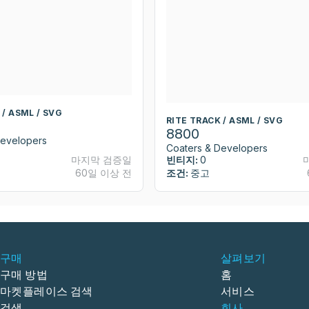
 / ASML / SVG
RITE TRACK / ASML / SVG
8800
Developers
Coaters & Developers
마지막 검증일
빈티지:
0
60일 이상 전
조건:
중고
구매
살펴보기
구매 방법
홈
마켓플레이스 검색
서비스
검색
회사