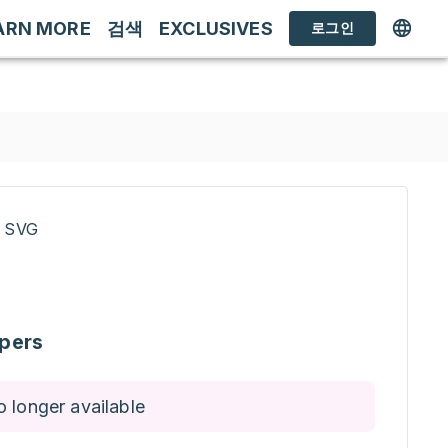
ARN MORE
검색
EXCLUSIVES
로그인
/ SVG
pers
o longer available