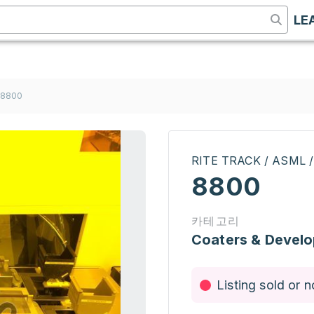
LE
8800
RITE TRACK / ASML 
8800
카테고리
Coaters & Develo
Listing sold or n