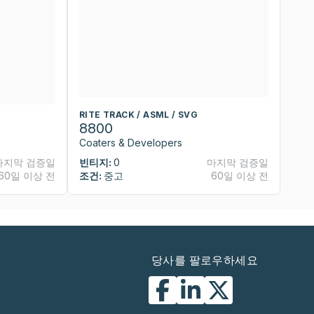
RITE TRACK / ASML / SVG
RI
8800
8
Coaters & Developers
Co
마지막 검증일
빈티지:
0
마지막 검증일
빈
60일 이상 전
조건:
중고
60일 이상 전
조
당사를 팔로우하세요