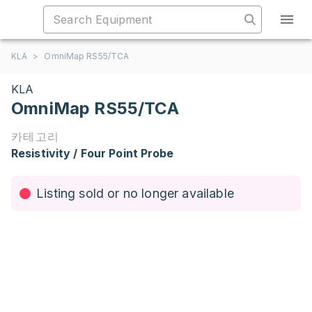
KLA
>
OmniMap RS55/TCA
KLA
OmniMap RS55/TCA
카테고리
Resistivity / Four Point Probe
Listing sold or no longer available