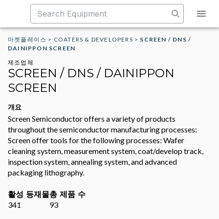
마켓플레이스
>
COATERS & DEVELOPERS
>
SCREEN / DNS /
DAINIPPON SCREEN
제조업체
SCREEN / DNS / DAINIPPON
SCREEN
개요
Screen Semiconductor offers a variety of products
throughout the semiconductor manufacturing processes:
Screen offer tools for the following processes: Wafer
cleaning system, measurement system, coat/develop track,
inspection system, annealing system, and advanced
packaging lithography.
활성 등재물
총 제품 수
341
93