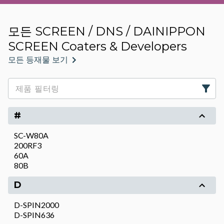
모든 SCREEN / DNS / DAINIPPON
SCREEN Coaters & Developers
모든 등재물 보기
#
SC-W80A
200RF3
60A
80B
D
D-SPIN2000
D-SPIN636