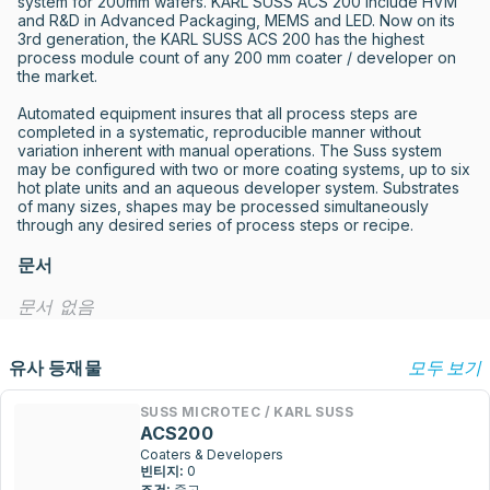
system for 200mm wafers. KARL SUSS ACS 200 include HVM 
and R&D in Advanced Packaging, MEMS and LED. Now on its 
3rd generation, the KARL SUSS ACS 200 has the highest 
process module count of any 200 mm coater / developer on 
the market.

Automated equipment insures that all process steps are 
completed in a systematic, reproducible manner without 
variation inherent with manual operations. The Suss system 
may be configured with two or more coating systems, up to six 
hot plate units and an aqueous developer system. Substrates 
of many sizes, shapes may be processed simultaneously 
through any desired series of process steps or recipe.
문서
문서 없음
유사 등재물
모두 보기
SUSS MICROTEC / KARL SUSS
ACS200
Coaters & Developers
빈티지:
0
조건:
중고