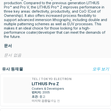
production. Compared to the previous generation LITHIUS 
Pro™ and Pro V, the LITHIUS Pro™ Z improves performance in 
three key areas: defectivity, productivity, and CoO (Cost of 
Ownership). It also offers increased process flexibility to 
support advanced immersion lithography, including double and 
multiple patterning schemes as well as EUV processes. This 
makes it an ideal choice for those looking for a high-
performance coater/developer that can meet the demands of 
the future.
문서
문서 없음
유사 등재물
모두 보기
TEL / TOKYO ELECTRON
LITHIUS Pro Z
Coaters & Developers
빈티지:
2005
조건:
중고
마지막 검증일:
6일 전