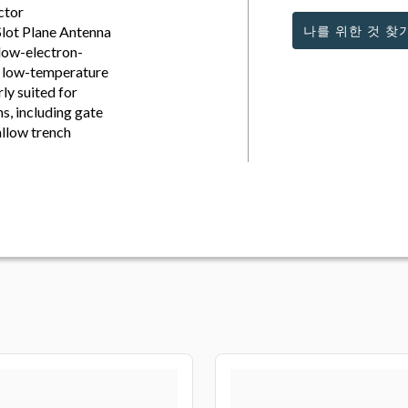
ctor
 Slot Plane Antenna
나를 위한 것 찾
 low-electron-
, low-temperature
ly suited for
ns, including gate
allow trench