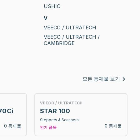
USHIO
V
VEECO / ULTRATECH
VEECO / ULTRATECH /
CAMBRIDGE
모든 등재물 보기
VEECO / ULTRATECH
70Ci
STAR 100
Steppers & Scanners
0 등재물
0 등재물
인기 품목