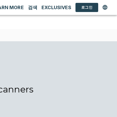
ARN MORE
검색
EXCLUSIVES
로그인
canners