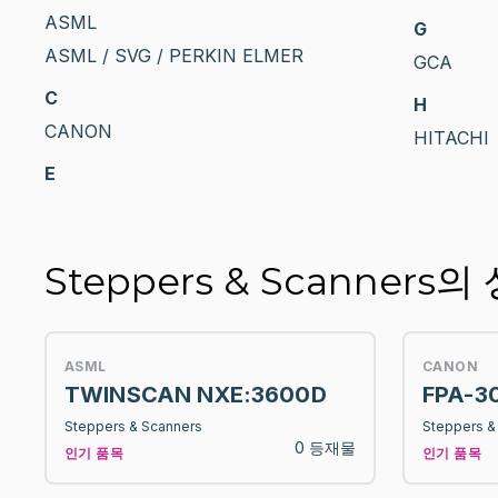
ASML
G
ASML / SVG / PERKIN ELMER
GCA
C
H
CANON
HITACHI
E
Steppers & Scanners
ASML
CANON
TWINSCAN NXE:3600D
FPA-3
Steppers & Scanners
Steppers &
0 등재물
인기 품목
인기 품목