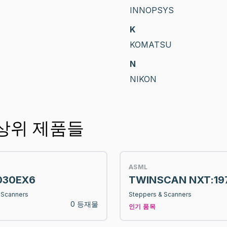
INNOPSYS
K
KOMATSU
N
NIKON
의 상위 제품들
ASML
030EX6
TWINSCAN NXT:19
 Scanners
Steppers & Scanners
0 등재물
인기 품목