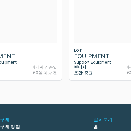
LOT
MENT
EQUIPMENT
quipment
Support Equipment
마지막 검증일
빈티지:
마
60일 이상 전
조건:
중고
6
구매
살펴보기
구매 방법
홈