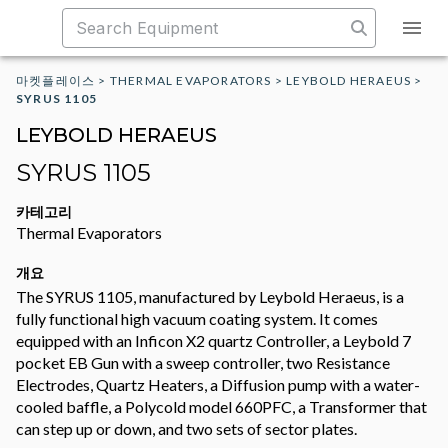
마켓플레이스
>
THERMAL EVAPORATORS
>
LEYBOLD HERAEUS
>
SYRUS 1105
LEYBOLD HERAEUS
SYRUS 1105
카테고리
Thermal Evaporators
개요
The SYRUS 1105, manufactured by Leybold Heraeus, is a
fully functional high vacuum coating system. It comes
equipped with an Inficon X2 quartz Controller, a Leybold 7
pocket EB Gun with a sweep controller, two Resistance
Electrodes, Quartz Heaters, a Diffusion pump with a water-
cooled baffle, a Polycold model 660PFC, a Transformer that
can step up or down, and two sets of sector plates.