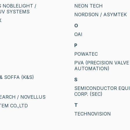
 NOBLELIGHT /
NEON TECH
UV SYSTEMS
NORDSON / ASYMTEK
X
O
OAI
P
POWATEC
PVA (PRECISION VALVE
AUTOMATION)
& SOFFA (K&S)
S
SEMICONDUCTOR EQU
CORP. (SEC)
EARCH / NOVELLUS
T
TEM CO.,LTD
TECHNOVISION