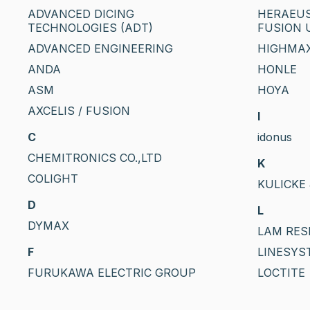
ADVANCED DICING
HERAEUS
TECHNOLOGIES (ADT)
FUSION 
ADVANCED ENGINEERING
HIGHMA
ANDA
HONLE
ASM
HOYA
AXCELIS / FUSION
I
C
idonus
CHEMITRONICS CO.,LTD
K
COLIGHT
KULICKE 
D
L
DYMAX
LAM RES
F
LINESYS
FURUKAWA ELECTRIC GROUP
LOCTITE