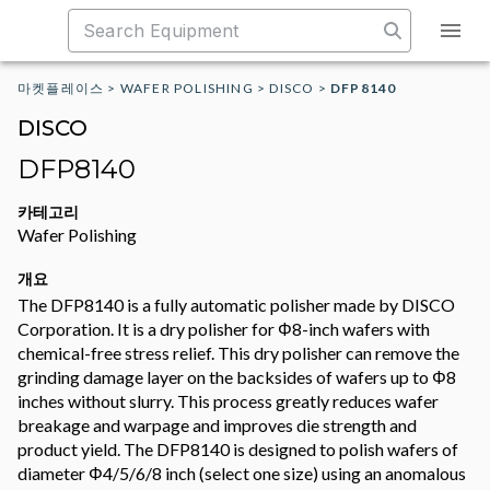
마켓플레이스
>
WAFER POLISHING
>
DISCO
>
DFP8140
DISCO
DFP8140
카테고리
Wafer Polishing
개요
The DFP8140 is a fully automatic polisher made by DISCO
Corporation. It is a dry polisher for Φ8-inch wafers with
chemical-free stress relief. This dry polisher can remove the
grinding damage layer on the backsides of wafers up to Φ8
inches without slurry. This process greatly reduces wafer
breakage and warpage and improves die strength and
product yield. The DFP8140 is designed to polish wafers of
diameter Φ4/5/6/8 inch (select one size) using an anomalous