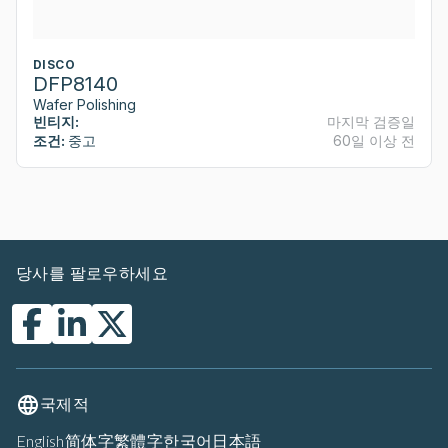
DISCO
DFP8140
Wafer Polishing
빈티지:
마지막 검증일
조건:
중고
60일 이상 전
당사를 팔로우하세요
국제적
English
简体字
繁體字
한국어
日本語