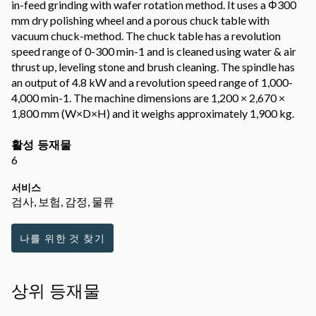
in-feed grinding with wafer rotation method. It uses a Φ300
mm dry polishing wheel and a porous chuck table with
vacuum chuck-method. The chuck table has a revolution
speed range of 0-300 min-1 and is cleaned using water & air
thrust up, leveling stone and brush cleaning. The spindle has
an output of 4.8 kW and a revolution speed range of 1,000-
4,000 min-1. The machine dimensions are 1,200 × 2,670 ×
1,800 mm (W×D×H) and it weighs approximately 1,900 kg.
활성 등재물
6
서비스
검사, 보험, 감정, 물류
나를 위한 것 찾기
상위 등재물