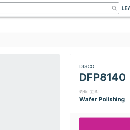
LE
DISCO
DFP8140
카테고리
Wafer Polishing