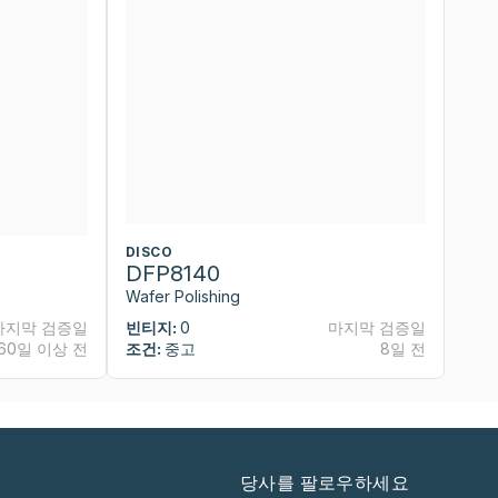
DISCO
D
DFP8140
D
Wafer Polishing
Wa
마지막 검증일
빈티지:
0
마지막 검증일
빈
60일 이상 전
조건:
중고
8일 전
조
당사를 팔로우하세요