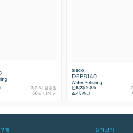
DISCO
0
DFP8140
hing
Wafer Polishing
6
마지막 검증일
빈티지:
2005
60일 이상 전
조건:
중고
구매
살펴보기