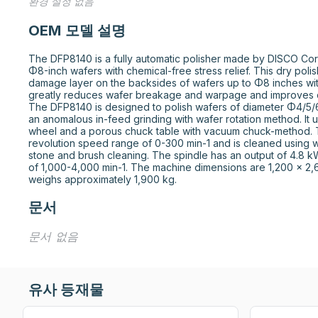
환경 설정 없음
OEM 모델 설명
The DFP8140 is a fully automatic polisher made by DISCO Corpor
Φ8-inch wafers with chemical-free stress relief. This dry poli
damage layer on the backsides of wafers up to Φ8 inches with
greatly reduces wafer breakage and warpage and improves di
The DFP8140 is designed to polish wafers of diameter Φ4/5/6/
an anomalous in-feed grinding with wafer rotation method. It 
wheel and a porous chuck table with vacuum chuck-method. T
revolution speed range of 0-300 min-1 and is cleaned using wat
stone and brush cleaning. The spindle has an output of 4.8 k
of 1,000-4,000 min-1. The machine dimensions are 1,200 × 2,
weighs approximately 1,900 kg.
문서
문서 없음
유사 등재물