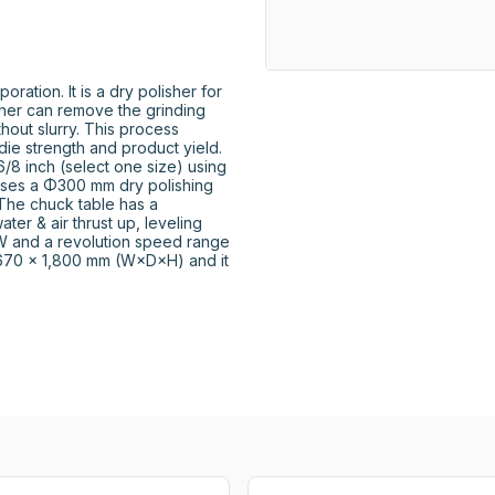
ation. It is a dry polisher for 
sher can remove the grinding 
out slurry. This process 
e strength and product yield. 
8 inch (select one size) using 
uses a Φ300 mm dry polishing 
he chuck table has a 
er & air thrust up, leveling 
W and a revolution speed range 
670 × 1,800 mm (W×D×H) and it 