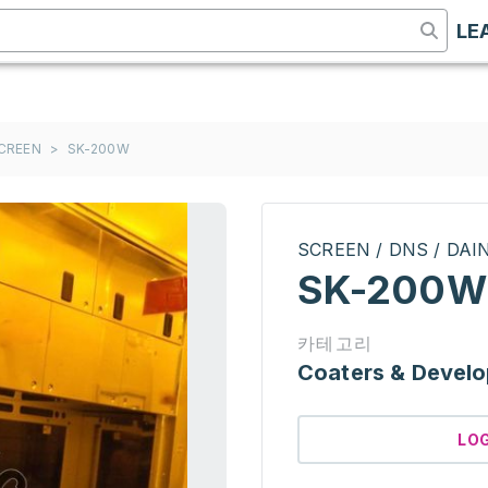
LE
SCREEN
>
SK-200W
SCREEN / DNS / DA
SK-200W
카테고리
Coaters & Develo
LO