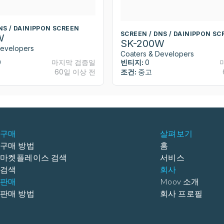
NS / DAINIPPON SCREEN
SCREEN / DNS / DAINIPPON SC
W
SK-200W
Developers
Coaters & Developers
9
마지막 검증일
빈티지:
0
60일 이상 전
조건:
중고
구매
살펴보기
구매 방법
홈
마켓플레이스 검색
서비스
검색
회사
판매
Moov 소개
판매 방법
회사 프로필