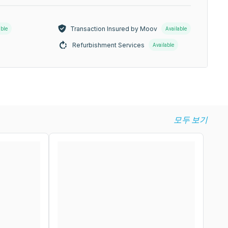
Transaction Insured by Moov
able
Available
Refurbishment Services
Available
모두 보기