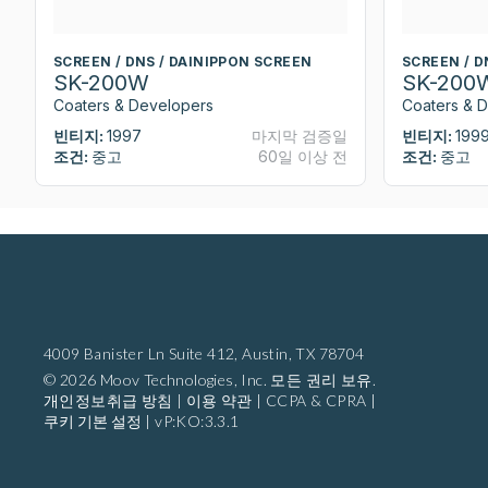
SCREEN / DNS / DAINIPPON SCREEN
SCREEN / D
SK-200W
SK-200
Coaters & Developers
Coaters & 
빈티지:
1997
마지막 검증일
빈티지:
199
조건:
중고
60일 이상 전
조건:
중고
4009 Banister Ln Suite 412,
Austin, TX 78704
© 2026 Moov Technologies, Inc. 모든 권리 보유.
개인정보취급 방침
|
이용 약관
|
CCPA & CPRA
|
쿠키 기본 설정
|
vP:KO:3.3.1