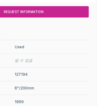
REQUEST INFORMATION
보
Used
알 수 없음
127194
8"/200mm
1999