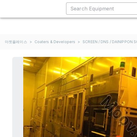
마켓플레이스
>
Coaters & Developers
>
SCREEN / DNS / DAINIPPON 