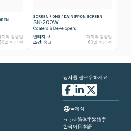
SCREEN / DNS / DAINIPPON SCREEN
S
REEN
SK-200W
S
Coaters & Developers
Co
마지막 검증일
빈티지:
0
마지막 검증일
빈
60일 이상 전
조건:
중고
60일 이상 전
조
당사를 팔로우하세요
국제적
English
简体字
繁體字
한국어
日本語