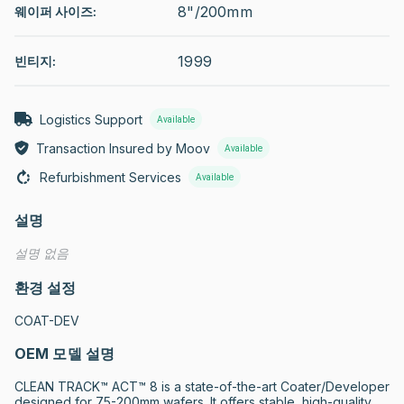
8"/200mm
웨이퍼 사이즈:
1999
빈티지:
Logistics Support
Available
Transaction Insured by Moov
Available
Refurbishment Services
Available
설명
설명 없음
환경 설정
COAT-DEV
OEM 모델 설명
CLEAN TRACK™ ACT™ 8 is a state-of-the-art Coater/Developer 
designed for 75-200mm wafers. It offers stable, high-quality 