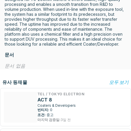
processing and enables a smooth transition from R&D to 
volume production. When used in-line with the exposure tool, 
the system has a similar footprint to its predecessors, but 
provides higher throughput due to its faster wafer transfer 
speed. The uptime has improved due to the increased 
reliability of components and ease of maintenance. The 
platform also uses a chemical filter and a high precision oven 
to support DUV processing. This makes it an ideal choice for 
those looking for a reliable and efficient Coater/Developer.
문서
문서 없음
유사 등재물
모두 보기
TEL / TOKYO ELECTRON
ACT 8
Coaters & Developers
빈티지:
0
조건:
중고
마지막 검증일:
3일 전