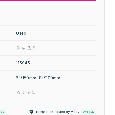
보
Used
알 수 없음
115945
6"/150mm, 8"/200mm
알 수 없음
Transaction Insured by Moov
able
Available