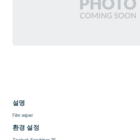
설명
Film wiper
환경 설정
Toolset: Scrubber 2F