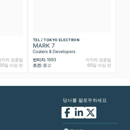
TEL / TOKYO ELECTRON
T
MARK 7
M
Coaters & Developers
Co
마지막 검증일
빈티지:
1993
마지막 검증일
빈
60일 이상 전
조건:
중고
60일 이상 전
조
당사를 팔로우하세요