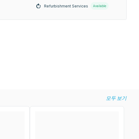
Refurbishment Services
Available
모두 보기