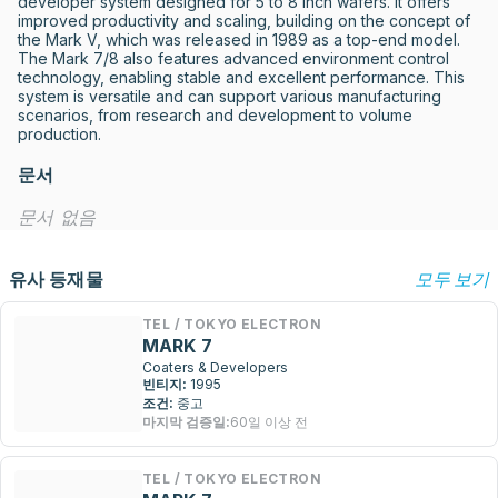
developer system designed for 5 to 8 inch wafers. It offers 
improved productivity and scaling, building on the concept of 
the Mark V, which was released in 1989 as a top-end model. 
The Mark 7/8 also features advanced environment control 
technology, enabling stable and excellent performance. This 
system is versatile and can support various manufacturing 
scenarios, from research and development to volume 
production.
문서
문서 없음
유사 등재물
모두 보기
TEL / TOKYO ELECTRON
MARK 7
Coaters & Developers
빈티지:
1995
조건:
중고
마지막 검증일:
60일 이상 전
TEL / TOKYO ELECTRON