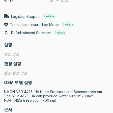
빈티지:
Logistics Support
Available
Transaction Insured by Moov
Available
Refurbishment Services
Available
설명
설명 없음
환경 설정
환경 설정 없음
OEM 모델 설명
NIKON NSR 4425 i11A is the Steppers and Scanners system. 
The NSR 4425 i11A can produce wafer size of 200mm.

NSR-4425i (resolution: 700 nm).
문서