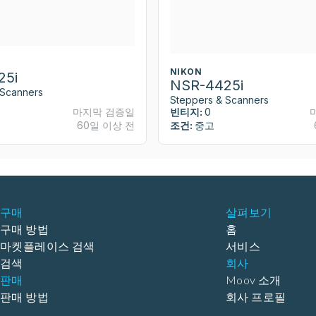
NIKON
25i
NSR-4425i
 Scanners
Steppers & Scanners
마지막 검증일
빈티지:
0
60일 이상 전
조건:
중고
구매
살펴보기
구매 방법
홈
마켓플레이스 검색
서비스
검색
회사
판매
Moov 소개
판매 방법
회사 프로필