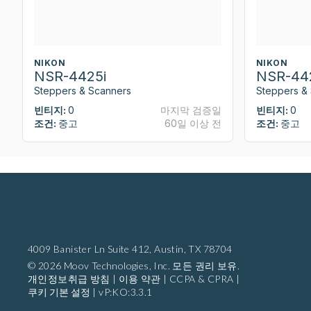
NIKON
NIKON
NSR-4425i
NSR-44
Steppers & Scanners
Steppers &
빈티지:
0
마지막 검증일
빈티지:
0
조건:
중고
60일 이상 전
조건:
중고
4009 Banister Ln Suite 412,
Austin, TX 78704
© 2026 Moov Technologies, Inc. 모든 권리 보유.
개인정보취급 방침
|
이용 약관
|
CCPA & CPRA
|
쿠키 기본 설정
|
vP:KO:3.3.1