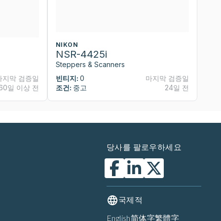
NIKON
N
NSR-4425i
N
Steppers & Scanners
St
마지막 검증일
빈티지:
0
마지막 검증일
빈
60일 이상 전
조건:
중고
24일 전
조
당사를 팔로우하세요
국제적
English
简体字
繁體字