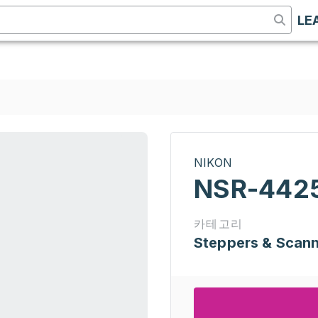
LE
NIKON
NSR-4425
카테고리
Steppers & Scan