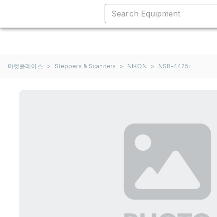
마켓플레이스
>
Steppers & Scanners
>
NIKON
>
NSR-4425i