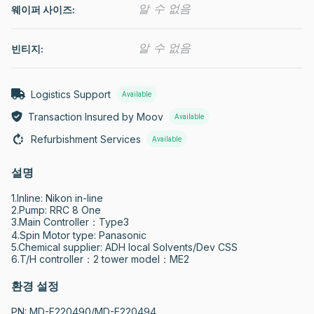
알 수 없음
웨이퍼 사이즈:
알 수 없음
빈티지:
Logistics Support
Available
Transaction Insured by Moov
Available
Refurbishment Services
Available
설명
1.Inline: Nikon in-line

2.Pump: RRC 8 One

3.Main Controller：Type3

4.Spin Motor type: Panasonic

5.Chemical supplier: ADH local Solvents/Dev CSS

6.T/H controller：2 tower model：ME2
환경 설정
PN: MD-E220490/MD-E220494