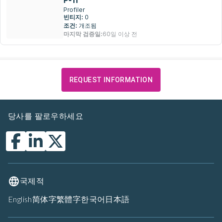
P-11
Profiler
빈티지:
0
조건:
개조됨
마지막 검증일:
60일 이상 전
REQUEST INFORMATION
당사를 팔로우하세요
국제적
English
简体字
繁體字
한국어
日本語