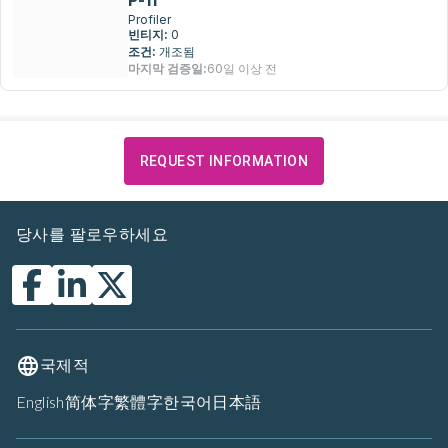
P-11
Profiler
빈티지:
0
조건:
개조됨
마지막 검증일:
60일 이상 전
REQUEST INFORMATION
당사를 팔로우하세요
국제적
English
简体字
繁體字
한국어
日本語