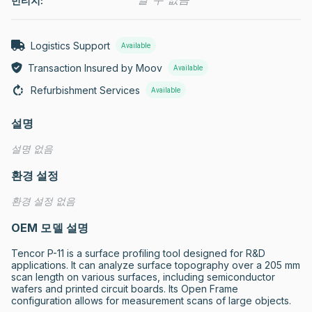
빈티지:
Logistics Support
Available
Transaction Insured by Moov
Available
Refurbishment Services
Available
설명
설명 없음
환경 설정
환경 설정 없음
OEM 모델 설명
Tencor P-11 is a surface profiling tool designed for R&D 
applications. It can analyze surface topography over a 205 mm 
scan length on various surfaces, including semiconductor 
wafers and printed circuit boards. Its Open Frame 
configuration allows for measurement scans of large objects.