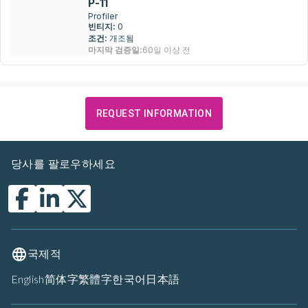
P-11
Profiler
빈티지:
0
조건:
개조됨
마지막 검증일:
60일 이상 전
REQUEST INFORMATION
당사를 팔로우하세요
국제적
English
简体字
繁體字
한국어
日本語