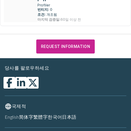
Profiler
빈티지:
0
조건:
개조됨
마지막 검증일:
60일 이상 전
REQUEST INFORMATION
당사를 팔로우하세요
국제적
English
简体字
繁體字
한국어
日本語