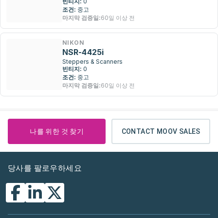
빈티지:
0
조건:
중고
마지막 검증일:
60일 이상 전
NIKON
NSR-4425i
Steppers & Scanners
빈티지:
0
조건:
중고
마지막 검증일:
60일 이상 전
나를 위한 것 찾기
CONTACT MOOV SALES
당사를 팔로우하세요