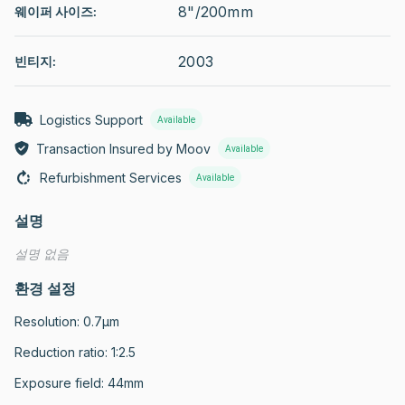
8"/200mm
웨이퍼 사이즈:
2003
빈티지:
Logistics Support
Available
Transaction Insured by Moov
Available
Refurbishment Services
Available
설명
설명 없음
환경 설정
Resolution: 0.7µm

Reduction ratio: 1:2.5

Exposure field: 44mm
