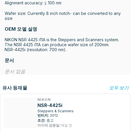
Alignment accuracy: ≦ 100 nm

Wafer size: Currently 8 inch notch- can be converted to any 
size
OEM 모델 설명
NIKON NSR 4425 i11A is the Steppers and Scanners system. 
The NSR 4425 i11A can produce wafer size of 200mm.

NSR-4425i (resolution: 700 nm).
문서
문서 없음
유사 등재물
모두 보기
NIKON
NSR-4425i
Steppers & Scanners
빈티지:
2012
조건:
중고
마지막 검증일:
14일 전