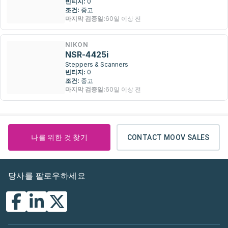
빈티지:
0
조건:
중고
마지막 검증일:
60일 이상 전
NIKON
NSR-4425i
Steppers & Scanners
빈티지:
0
조건:
중고
마지막 검증일:
60일 이상 전
나를 위한 것 찾기
CONTACT MOOV SALES
당사를 팔로우하세요