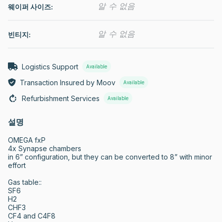
알 수 없음
웨이퍼 사이즈:
알 수 없음
빈티지:
Logistics Support
Available
Transaction Insured by Moov
Available
Refurbishment Services
Available
설명
OMEGA fxP

4x Synapse chambers

in 6” configuration, but they can be converted to 8” with minor 
effort

Gas table::

SF6

H2

CHF3

CF4 and C4F8
