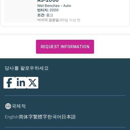
AS-2000
Wet Benches - Auto
빈티지:
2000
조건:
중고
마지막 검증일:
60일 이상 전
REQUEST INFORMATION
당사를 팔로우하세요
국제적
English
简体字
繁體字
한국어
日本語