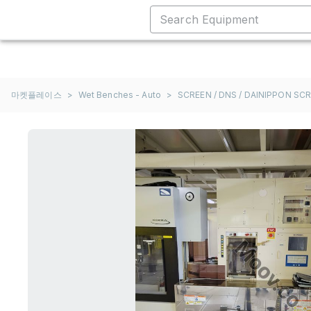
마켓플레이스
>
Wet Benches - Auto
>
SCREEN / DNS / DAINIPPON SC