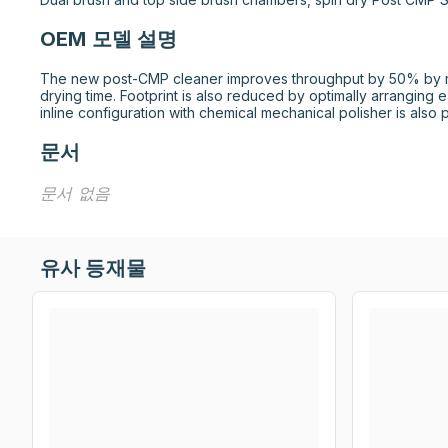
OEM 모델 설명
The new post-CMP cleaner improves throughput by 50% by re
drying time. Footprint is also reduced by optimally arranging 
inline configuration with chemical mechanical polisher is also 
문서
문서 없음
유사 등재물