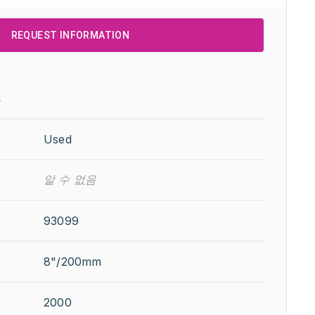
REQUEST INFORMATION
보
Used
알 수 없음
93099
8"/200mm
2000