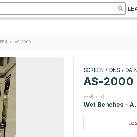
LE
REEN
>
AS-2000
SCREEN / DNS / DA
AS-2000
카테고리
Wet Benches - A
LO