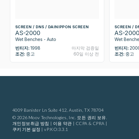
SCREEN / DNS / DAINIPPON SCREEN
SCREEN / D
AS-2000
AS-200
Wet Benches - Auto
Wet Benche
빈티지:
1998
마지막 검증일
빈티지:
200
조건:
중고
60일 이상 전
조건:
중고
4009 Banister Ln Suite 412,
Austin, TX 78704
© 2026 Moov Technologies, Inc. 모든 권리 보유.
개인정보취급 방침
|
이용 약관
|
CCPA & CPRA
|
쿠키 기본 설정
|
vP:KO:3.3.1