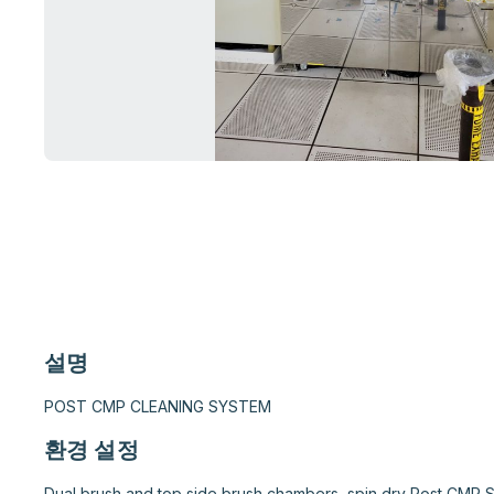
설명
POST CMP CLEANING SYSTEM
환경 설정
Dual brush and top side brush chambers, spin dry Post CMP 