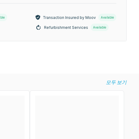
Transaction Insured by Moov
able
Available
Refurbishment Services
Available
모두 보기