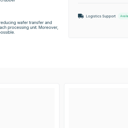
Logistics Support
Avail
ducing wafer transfer and 
each processing unit. Moreover, 
possible.