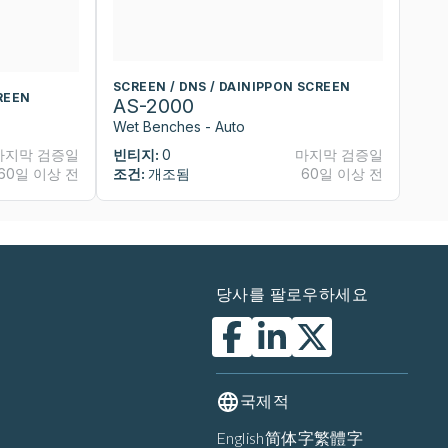
SCREEN / DNS / DAINIPPON SCREEN
S
REEN
AS-2000
A
Wet Benches - Auto
We
마지막 검증일
빈티지:
0
마지막 검증일
빈
60일 이상 전
조건:
개조됨
60일 이상 전
조
당사를 팔로우하세요
국제적
English
简体字
繁體字