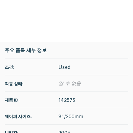
주요 품목 세부 정보
Used
조건:
알 수 없음
작동 상태
:
142575
제품 ID:
8"/200mm
웨이퍼 사이즈:
2005
빈티지: