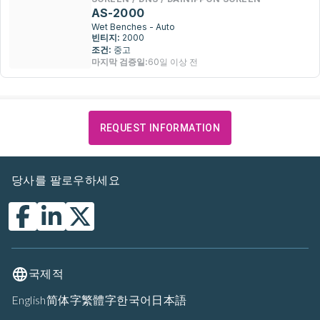
AS-2000
Wet Benches - Auto
빈티지:
2000
조건:
중고
마지막 검증일:
60일 이상 전
REQUEST INFORMATION
당사를 팔로우하세요
국제적
English
简体字
繁體字
한국어
日本語