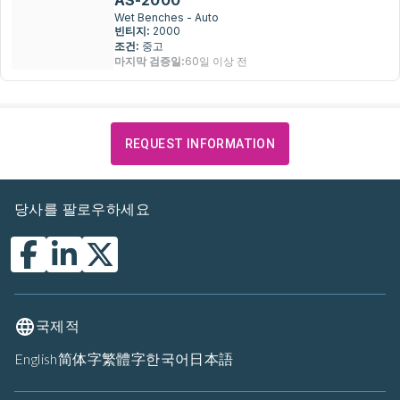
AS-2000
Wet Benches - Auto
빈티지:
2000
조건:
중고
마지막 검증일:
60일 이상 전
REQUEST INFORMATION
당사를 팔로우하세요
국제적
English
简体字
繁體字
한국어
日本語